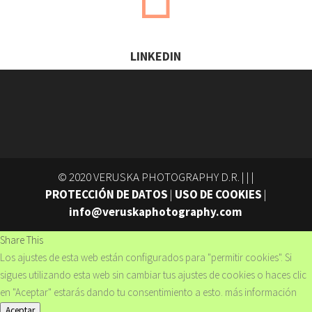
LINKEDIN
© 2020 VERUSKA PHOTOGRAPHY D.R. | |
|
PROTECCIÓN DE DATOS
|
USO DE COOKIES
|
info@veruskaphotography.com
Share This
Los ajustes de esta web están configurados para "permitir cookies". Si
sigues utilizando esta web sin cambiar tus ajustes de cookies o haces clic
en "Aceptar" estarás dando tu consentimiento a esto.
más información
Aceptar