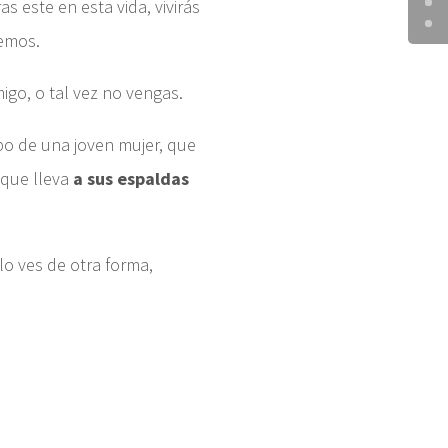
as este en esta vida, vivirás
remos.
igo, o tal vez no vengas.
o de una joven mujer, que
s que lleva
a sus espaldas
lo ves de otra forma,