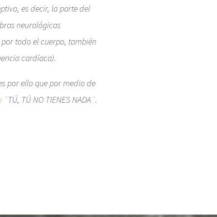
vo, es decir, la parte del
ibras neurológicas
 por todo el cuerpo, también
uencia cardíaca).
es por ello que por medio de
a
¨TÚ, TÚ NO TIENES NADA¨.