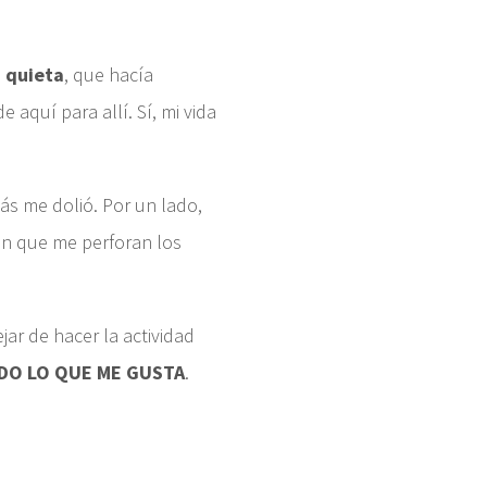
 quieta
, que hacía
aquí para allí. Sí, mi vida
ás me dolió. Por un lado,
cen que me perforan los
jar de hacer la actividad
ODO LO QUE ME GUSTA
.