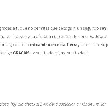
, gracias a ti, que no permites que decaiga ni un segundo
soy 
e las fuerzas cada día para nunca bajar los brazos, llevare 
 conmigo en todo
mi camino en esta tierra,
pero a este via
te digo
GRACIAS
, te suelto de mí, me suelto de ti.
iosa, hoy dia afecta al 2,4% de la población a más de 1 millón