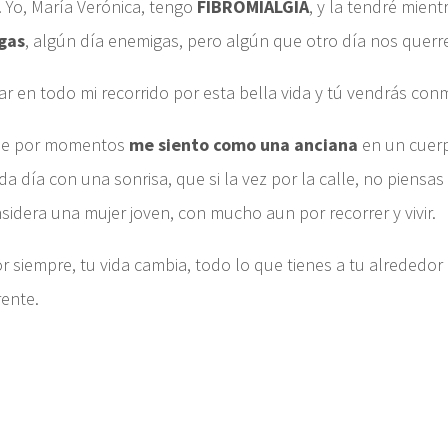
). Yo, María Verónica, tengo
FIBROMIALGIA
, y la tendré mientr
gas
, algún día enemigas, pero algún que otro día nos quer
r en todo mi recorrido por esta bella vida y tú vendrás conm
que por momentos
me siento como una anciana
en un cuerp
ada día con una sonrisa, que si la vez por la calle, no piensa
nsidera una mujer joven, con mucho aun por recorrer y vivir.
or siempre, tu vida cambia, todo lo que tienes a tu alrededor 
rente.