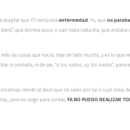
a aceptar que YO tenía esa
enfermedad
. Yo, que
no paraba
iera”, que dormía poco, o casi nada cada día, que andaba de 
 más las cosas que hacía, deje de lado mucho, y es lo que m
as ni sentada, ni de pie, “o los ruidos, uy los ruidos”, pare
escansar, mentir al decir que no sales por tal o cual cosa, de
más, pero es largo para contar,
YA NO PUEDO REALIZAR T