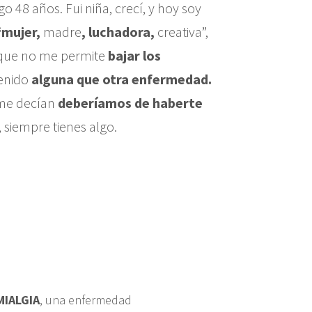
o 48 años. Fui niña, crecí, y hoy soy
“mujer,
madre
, luchadora,
creativa”,
 que no me permite
bajar los
enido
alguna que otra enfermedad.
me decían
deberíamos de haberte
, siempre tienes algo.
MIALGIA
, una enfermedad