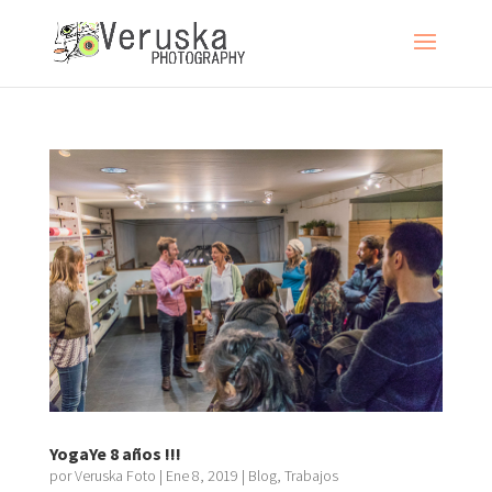
YogaYe 8 años !!!
por
Veruska Foto
|
Ene 8, 2019
|
Blog
,
Trabajos