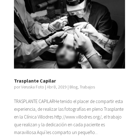
Trasplante Capilar
por
Veruska Foto
|
Abr 8, 2019
|
Blog
,
Trabajos
TRASPLANTE CAPILARHe tenido el placer de compartir esta
experiencia, de realizar las fotografías en pleno Trasplante
en la Clínica Villodres http://www.villodres.org/, el trabajo
que realizan y la dedicación en cada paciente es
maravillosa.Aquí les comparto un pequeño...