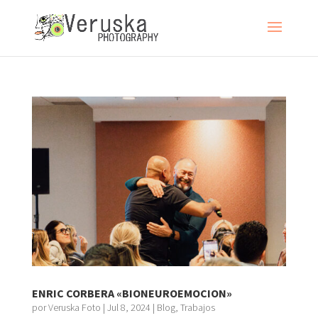
ENRIC CORBERA «BIONEUROEMOCION»
por
Veruska Foto
|
Jul 8, 2024
|
Blog
,
Trabajos