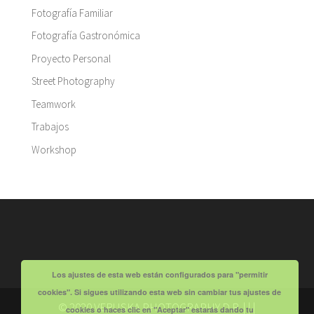
Fotografía Familiar
Fotografía Gastronómica
Proyecto Personal
Street Photography
Teamwork
Trabajos
Workshop
Los ajustes de esta web están configurados para "permitir
cookies". Si sigues utilizando esta web sin cambiar tus ajustes de
© 2020 VERUSKA PHOTOGRAPHY D.R. | |
|
cookies o haces clic en "Aceptar" estarás dando tu