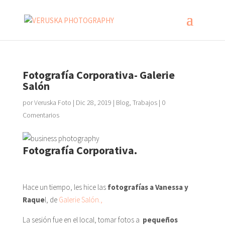
Fotografía Corporativa- Galerie
Salón
por
Veruska Foto
|
Dic 28, 2019
|
Blog
,
Trabajos
|
0
Comentarios
Fotografía Corporativa.
Hace un tiempo, les hice las
fotografías a Vanessa y
Raque
l, de
Galerie Salón.,
La sesión fue en el local, tomar fotos a
pequeños