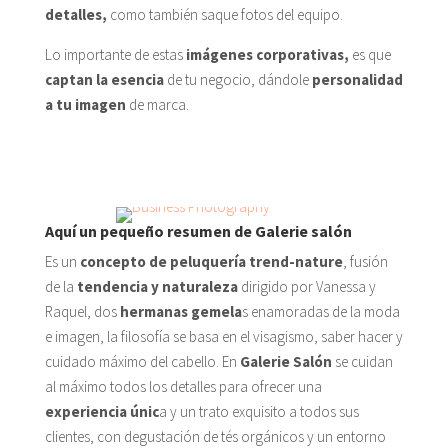
detalles,
como también saque fotos del equipo.
Lo importante de estas
imágenes
corporativas,
es que
captan la esencia
de tu negocio, dándole
personalidad
a tu imagen
de marca.
Aquí un pequeño resumen de Galerie salón
Es un
concepto de peluquería trend-nature
, fusión
de la
tendencia y naturaleza
dirigido por Vanessa y
Raquel, dos
hermanas gemela
s enamoradas de la moda
e imagen, la filosofía se basa en el visagismo, saber hacer y
cuidado máximo del cabello. En
Galerie Salón
se cuidan
al máximo todos los detalles para ofrecer una
experiencia únic
a y un trato exquisito a todos sus
clientes, con degustación de tés orgánicos y un entorno