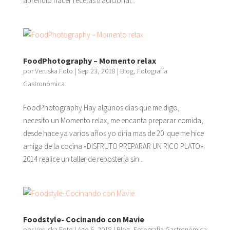
aprendió hacer recetas tradicional...
FoodPhotography – Momento relax
por
Veruska Foto
|
Sep 23, 2018
|
Blog
,
Fotografía
Gastronómica
FoodPhotography Hay algunos dias que me digo,
necesito un Momento relax, me encanta preparar comida,
desde hace ya varios años yo diría mas de 20 que me hice
amiga de la cocina «DISFRUTO PREPARAR UN RICO PLATO».
2014 realice un taller de repostería sin...
Foodstyle- Cocinando con Mavie
por
Veruska Foto
|
Ago 6, 2018
|
Blog
,
Fotografía Gastronómica