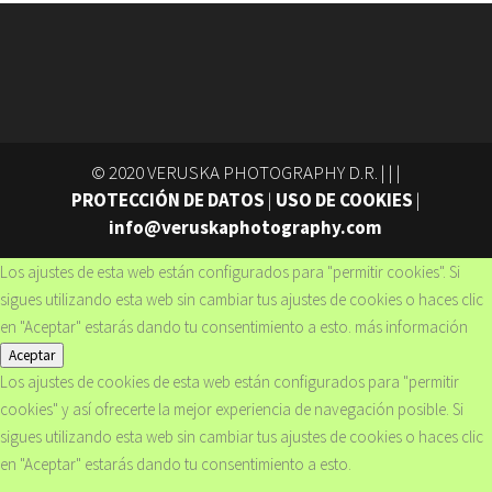
© 2020 VERUSKA PHOTOGRAPHY D.R. | |
|
PROTECCIÓN DE DATOS
|
USO DE COOKIES
|
info@veruskaphotography.com
Los ajustes de esta web están configurados para "permitir cookies". Si
sigues utilizando esta web sin cambiar tus ajustes de cookies o haces clic
en "Aceptar" estarás dando tu consentimiento a esto.
más información
Aceptar
Los ajustes de cookies de esta web están configurados para "permitir
cookies" y así ofrecerte la mejor experiencia de navegación posible. Si
sigues utilizando esta web sin cambiar tus ajustes de cookies o haces clic
en "Aceptar" estarás dando tu consentimiento a esto.