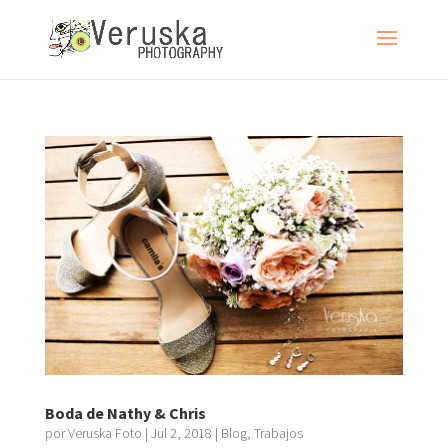
Boda de Nathy & Chris
por
Veruska Foto
|
Jul 2, 2018
|
Blog
,
Trabajos