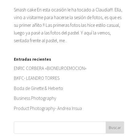
Smash cake En esta ocasión le ha tocado a Claudia!!!. Ella,
vino a visitarme para hacerse la sesión de fotos, es que es
su primer añito.!! Las primeras fotos las hice estilo casual,
luego ya pasé a las fotos del pastel. Y aquí la vemos,
sentada frente al pastel, me...
Entradas recientes
ENRIC CORBERA «BIONEUROEMOCION»
BKFC- LEANDRO TORRES
Boda de Ginette & Heberto
Business Photography
Product Photography- Andrea Insua