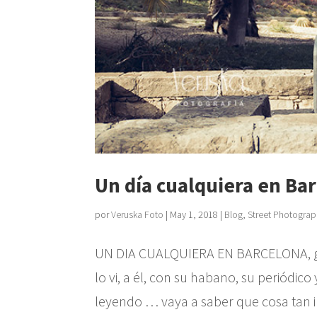
Un día cualquiera en Ba
por
Veruska Foto
|
May 1, 2018
|
Blog
,
Street Photogra
UN DIA CUALQUIERA EN BARCELONA, gen
lo vi, a él, con su habano, su periódic
leyendo … vaya a saber que cosa tan int