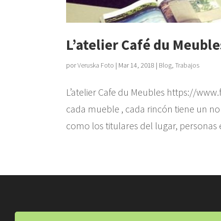
L’atelier Café du Meuble
por
Veruska Foto
|
Mar 14, 2018
|
Blog
,
Trabajos
L’atelier Cafe du Meubles https://ww
cada mueble , cada rincón tiene un no
como los titulares del lugar, personas e