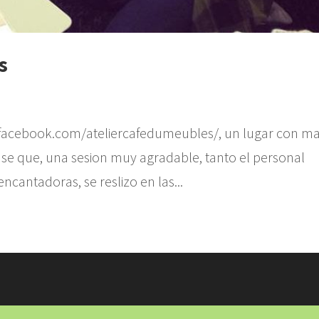
s
w.facebook.com/ateliercafedumeubles/, un lugar con ma
 se que, una sesion muy agradable, tanto el personal
ncantadoras, se reslizo en las...