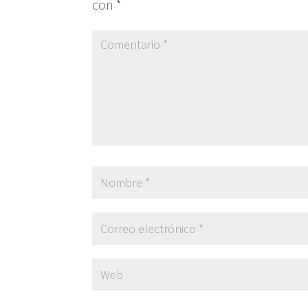
con
*