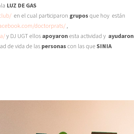
ala
LUZ DE GAS
club/
en el cual participaron
grupos
que hoy están
facebook.com/doctorprats/
,
a/
y DJ UGT ellos
apoyaron
esta actividad y
ayudaron
dad de vida de las
personas
con las que
SINIA