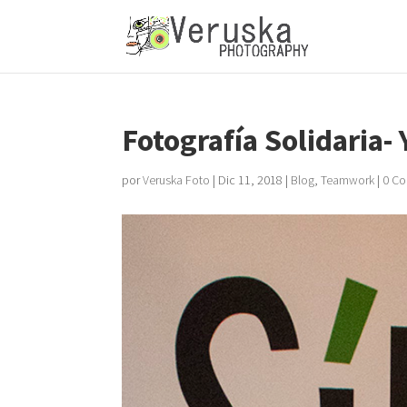
Fotografía Solidaria- 
por
Veruska Foto
|
Dic 11, 2018
|
Blog
,
Teamwork
|
0 Co