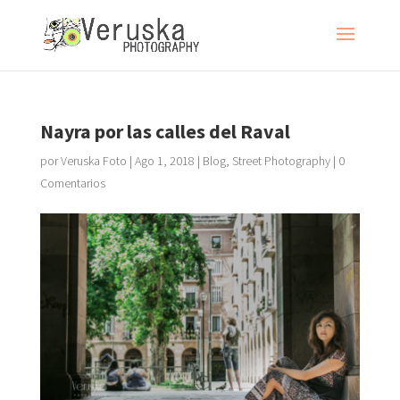
Nayra por las calles del Raval
por
Veruska Foto
|
Ago 1, 2018
|
Blog
,
Street Photography
|
0
Comentarios