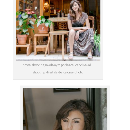
nayra-shooting ravalNayra por las calles del Raval –
shooting -lifestyle -barcelona -photo