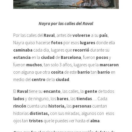
Nayra por las calles del Raval
Por las calles del
Raval
, antes de
volverse
a su
país
,
Nayra quiso hacerse
fotos
por esos
lugares
donde ella
caminaba
cada dia, lugares que
recorrió
durante su
estancia
en la
ciudad
de
Barcelona
, fueron
pocos
y
fueron
muchos
, tan solo 3 años, lugares que la
marcaron
con alguna que otra
cosita
de este
barrio
tan
barrio
en
medio del
centro
de la
ciudad
.
El
Raval
tiene su
encanto
, las calles, la
gente
de todos
lados
y de ninguno, los
bares
, las
tiendas
…. Cada
rincón
cuenta una
historia,
las
personas
cuentan
historias
distintas,
con sus miradas, algunos con esos
ojos tan
tristes
que le puedes ver hasta el
alma
.