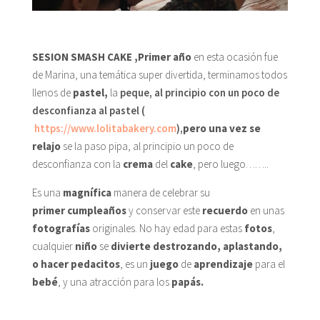
SESION SMASH CAKE ,Primer año
en esta ocasión fue
de Marina, una temática super divertida, terminamos todos
llenos de
pastel,
la
peque, al principio con un poco de
desconfianza al pastel (
https://www.lolitabakery.com
),
pero una vez se
relajo
se la paso pipa, al principio un poco de
desconfianza con la
crema
del
cake
, pero luego……..
Es una
magnífica
manera de celebrar su
primer
cumpleaños
y conservar este
recuerdo
en unas
fotografías
originales. No hay edad para estas
fotos
,
cualquier
niño
se
divierte
destrozando, aplastando,
o hacer pedacitos
, es un
juego
de
aprendizaje
para el
bebé
, y una atracción para los
papás.