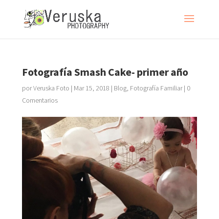
Fotografía Smash Cake- primer año
por
Veruska Foto
|
Mar 15, 2018
|
Blog
,
Fotografía Familiar
|
0
Comentarios