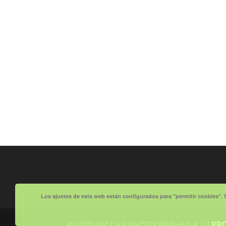
Los ajustes de esta web están configurados para "permitir cookies". 
© 2020 VERUSKA PHOTOGRAPHY D.R. | |
|
PRO