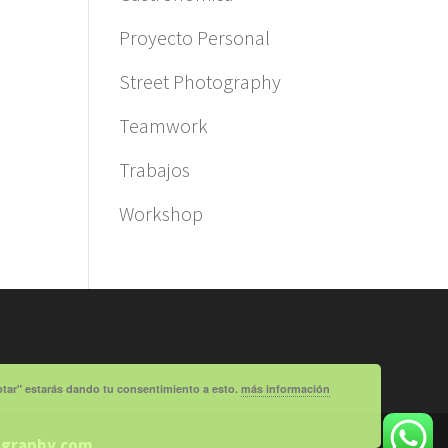
Proyecto Personal
Street Photography
Teamwork
Trabajos
Workshop
eptar" estarás dando tu consentimiento a esto.
más información
ography.com