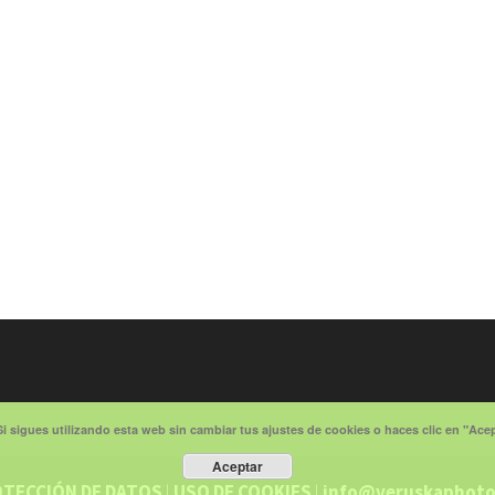
Si sigues utilizando esta web sin cambiar tus ajustes de cookies o haces clic en "Ac
Aceptar
TECCIÓN DE DATOS
|
USO DE COOKIES
|
info@veruskaphot