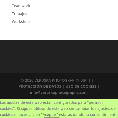
Teamwork
Trabajos
Workshop
© 2020 VERUSKA PHOTOGRAPHY D.R. | |
|
PROTECCIÓN DE DATOS
|
USO DE COOKIES
|
info@veruskaphotography.com
Los ajustes de esta web están configurados para "permitir
cookies". Si sigues utilizando esta web sin cambiar tus ajustes de
cookies o haces clic en "Aceptar" estarás dando tu consentimiento