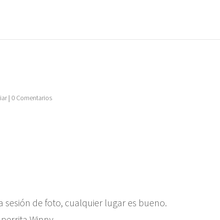
iar
|
0 Comentarios
esión de foto, cualquier lugar es bueno.
 perrita Winny.