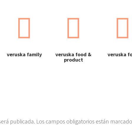



veruska family
veruska food &
veruska f
product
será publicada.
Los campos obligatorios están marcad